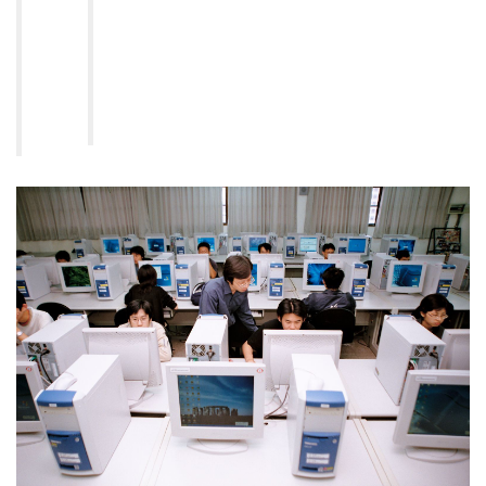
6.
Systolic Array Design
7.
Arithmetic Unit
8.
Redundant Arithmetic
9.
Low-Power Design