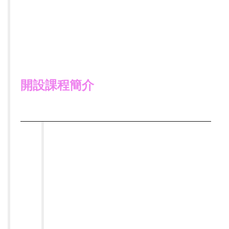
開設課程簡介
課程
積體電路設計導論(
大學部
，
3
學分)
名稱
本門課為積體電路設計的基礎課程，
我們將教授從
MOS
電晶體特性到實際
課程
小型積體電路設計的必備知識，這門
簡介
課更是未來學習所有進階積體電路設
計之必修課程。