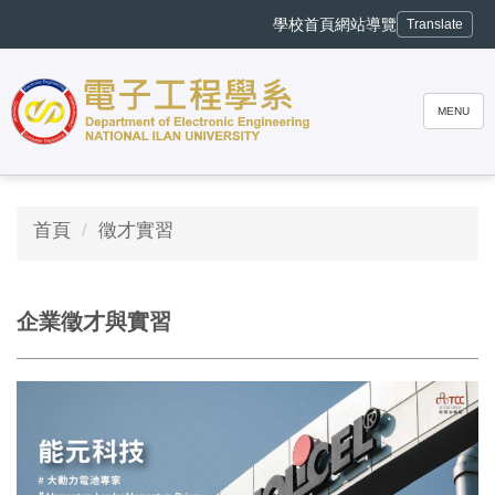
跳
學校首頁
網站導覽
Translate
到
主
要
內
MENU
容
區
首頁
徵才實習
企業徵才與實習