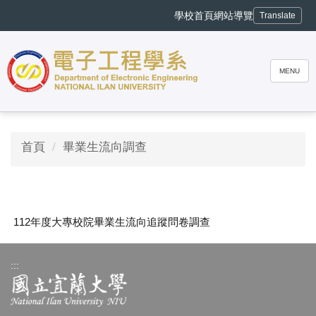
跳
學校首頁
網站導覽
Translate
到
主
要
內
MENU
容
區
首頁
畢業生流向調查
112年度大專校院畢業生流向追蹤問卷調查
:::