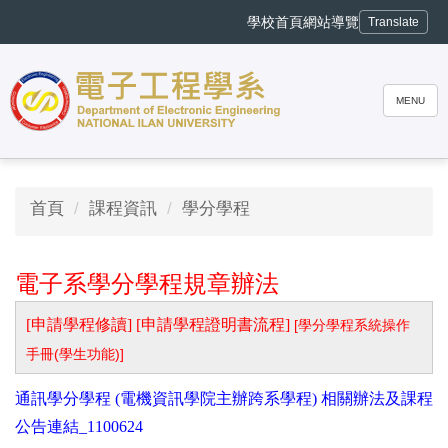
跳
學校首頁
網站導覽
Translate
到
主
要
內
MENU
容
區
首頁
課程資訊
學分學程
電子系學分學程規章辦法
[申請學程修讀]
[申請學程證明書流程]
[學分學程系統操作
手冊(學生功能)]
通訊學分學程 (電機資訊學院主辦跨系學程) 相關辦法及課程
公告連結_1100624