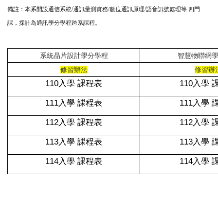
備註：本系開設
通信系統
/
通訊量測實務
/
數位通訊原理
/
語音訊號處理等 四門
課，
採計
為通訊學分學程
跨系課程。
系統晶片設計學分學程
智慧物聯網
修習辦法
修習辦
110入學 課程表
110入學 
111入學 課程表
111入學 
112入學 課程表
112入學 
113入學 課程表
113入學 
114入學 課程表
114入學 