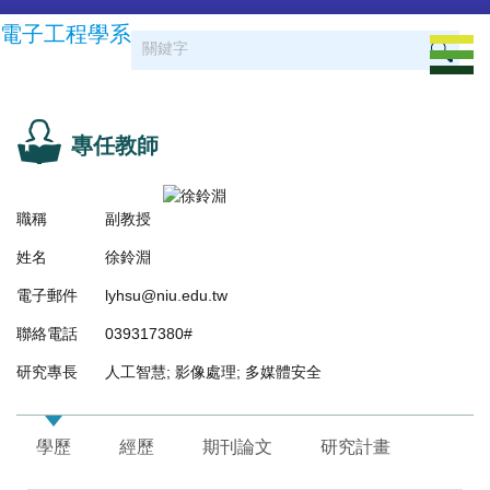
跳
電子工程學系
到
主
要
內
容
專任教師
區
職稱
副教授
姓名
徐鈴淵
電子郵件
lyhsu@niu.edu.tw
聯絡電話
039317380#
研究專長
人工智慧; 影像處理; 多媒體安全
學歷
經歷
期刊論文
研究計畫