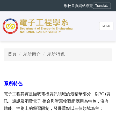
跳
學校首頁
網站導覽
Translate
到
主
要
內
MENU
容
區
首頁
系所簡介
系所特色
系所特色
電子工程
其實是
擷取電機資訊領域的最精華部分，以3C (資
訊、通訊及消費電子)整合與智慧物聯網應用為特色，沒有
體能、性別上的學習限制，發展重點以三個領域為主：