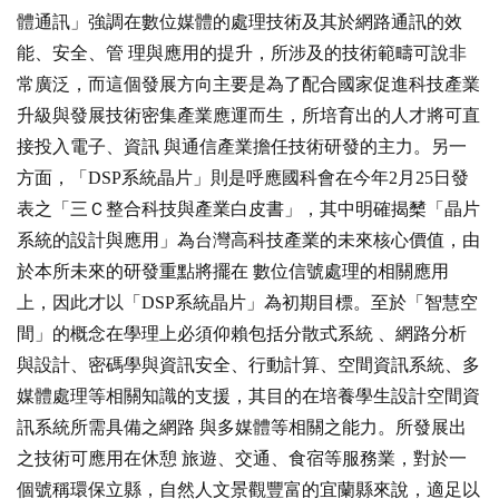
體通訊」強調在數位媒體的處理技術及其於網路通訊的效
能、安全、管 理與應用的提升，所涉及的技術範疇可說非
常廣泛，而這個發展方向主要是為了配合國家促進科技產業
升級與發展技術密集產業應運而生，所培育出的人才將可直
接投入電子、資訊 與通信產業擔任技術研發的主力。另一
方面，「DSP系統晶片」則是呼應國科會在今年2月25日發
表之「三Ｃ整合科技與產業白皮書」，其中明確揭櫫「晶片
系統的設計與應用」為台灣高科技產業的未來核心價值，由
於本所未來的研發重點將擺在 數位信號處理的相關應用
上，因此才以「DSP系統晶片」為初期目標。至於「智慧空
間」的概念在學理上必須仰賴包括分散式系統 、網路分析
與設計、密碼學與資訊安全、行動計算、空間資訊系統、多
媒體處理等相關知識的支援，其目的在培養學生設計空間資
訊系統所需具備之網路 與多媒體等相關之能力。所發展出
之技術可應用在休憩 旅遊、交通、食宿等服務業，對於一
個號稱環保立縣，自然人文景觀豐富的宜蘭縣來說，適足以