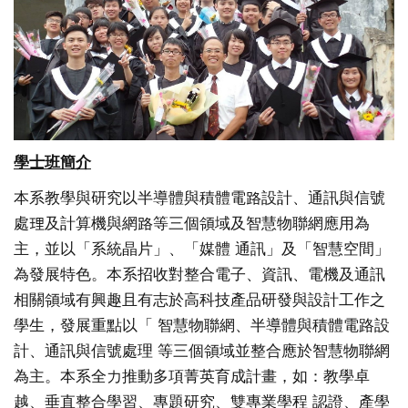
學士班簡介
本系教學與研究以半導體與積體電路設計、通訊與信號
處理及計算機
與網路等三個領域及智慧物聯網應用為
主，並以「系統晶片」、「
媒體 通訊」及「智慧空間」
為發展特色。本系招收對整合電子、資訊、電
機及通訊
相關領域有興趣且有志於高科技產品研發與設計工作之
學生
，發展重點以「 智慧物聯網、半導體與積體電路設
計、通訊與信號處理 等三個領
域並整合應於智慧物聯網
為主。本系全力推動多項菁英育成計畫，
如：教學卓
越、垂直整合學習、專題研究、雙專業學程 認證、產學