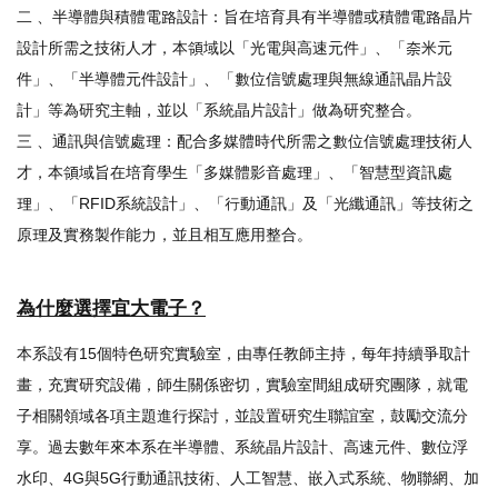
二 、半導體與積體電路設計：
旨在培育具有半導體或積體電路晶片
設計所需之技術人才，
本領域以「光電與高速元件」、「奈米元
件」、「半導體元件設計」
、「數位信號處理與無線通訊晶片設
計」等為研究主軸，並以「
系統晶片設計」做為研究整合。
三 、通訊與信號處理：
配合多媒體時代所需之數位信號處理技術人
才，
本領域旨在培育學生「多媒體影音處理」、「智慧型資訊處
理」、「
RFID系統設計」、「行動通訊」及「光纖通訊」
等技術之
原理及實務製作能力，並且相互應用整合。
為什麼選擇宜大電子？
本系設有15個特色研究實驗室，由專任教師主持，每年持續爭取計
畫，充實研究設備，師生關係密切，實驗室間組成研究團隊，就電
子相關領域各項主題進行探討，並設置研究生聯誼室，鼓勵交流分
享。過去數年來本系在半導體、系統晶片設計、高速元件、數位浮
水印、4G與5G行動通訊技術、人工智慧、嵌入式系統、物聯網、加