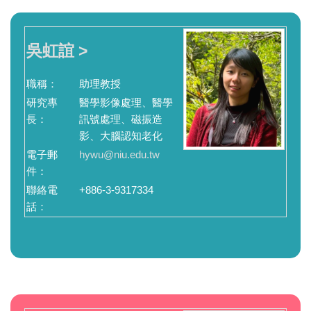
吳虹誼 >
職稱：
助理教授
研究專
醫學影像處理、醫學
長：
訊號處理、磁振造
影、大腦認知老化
電子郵
hywu@niu.edu.tw
件：
聯絡電
+886-3-9317334
話：