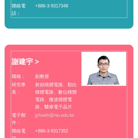
聯絡電
+886-3-9317348
話：
謝建宇 >
職稱：
副教授
研究專
射頻積體電路、類比
長：
積體電路、數位積體
電路、微波積體電
路、醫療電子晶片
電子郵
jyhsieh@niu.edu.tw
件：
聯絡電
+886-3-9317352