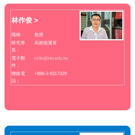
林作俊 >
職稱：
教授
研究專
高效能運算
長：
電子郵
cclin@niu.edu.tw
件：
聯絡電
+886-3-9317329
話：