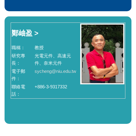
鄭岫盈 >
職稱：
教授
研究專
光電元件、高速元
長：
件、奈米元件
電子郵
sycheng@niu.edu.tw
件：
聯絡電
+886-3-9317332
話：