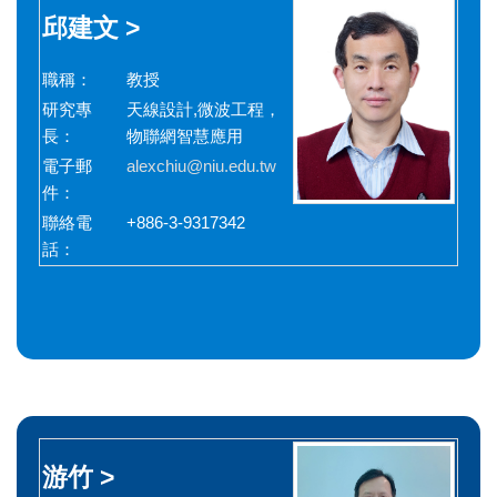
邱建文 >
職稱：
教授
研究專
天線設計,微波工程，
長：
物聯網智慧應用
電子郵
alexchiu@niu.edu.tw
件：
聯絡電
+886-3-9317342
話：
游竹 >