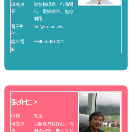
研究專
智慧物聯網、行動通
長：
訊、電腦網路、無線
網路
電子郵
kfc@niu.edu.tw
件：
聯絡電
+886-3-9317341
話：
張介仁 >
職稱：
教授
研究專
大數據資料探勘、物
長：
聯網智慧、嵌入式系