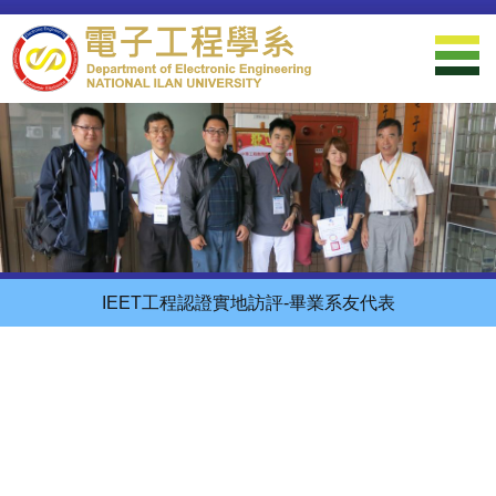
跳
到
主
要
內
容
區
IEET工程認證實地訪評-畢業系友代表