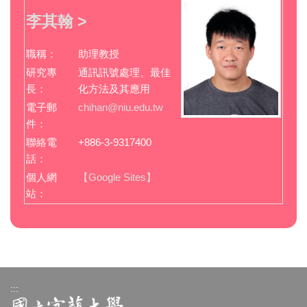
李其翰 >
職稱：
助理教授
研究專
通訊訊號處理、最佳
長：
化方法及其應用
電子郵
chihan@niu.edu.tw
件：
聯絡電
+886-3-9317400
話：
個人網
【Google Sites】
站：
:::