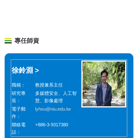
專任師資
徐鈴淵 >
職稱：
教授兼系主任
研究專
多媒體安全、人工智
長：
慧、影像處理
電子郵
lyhsu@niu.edu.tw
件：
聯絡電
+886-3-9317380
話：