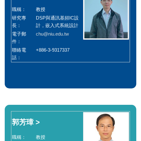
職稱：
教授
研究專
DSP與通訊基頻IC設
長：
計，嵌入式系統設計
電子郵
chu@niu.edu.tw
件：
聯絡電
+886-3-9317337
話：
郭芳璋 >
職稱：
教授