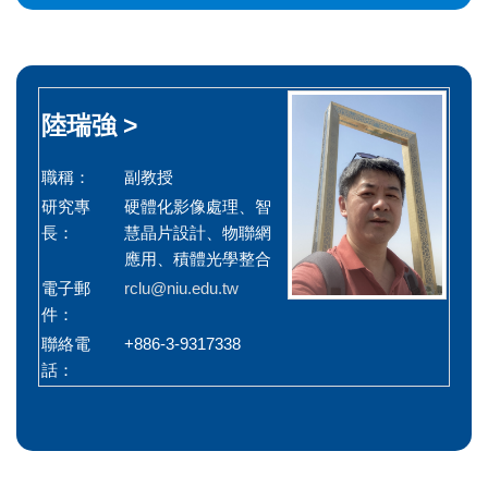
陸瑞強 >
職稱：
副教授
研究專
硬體化影像處理、智
長：
慧晶片設計、物聯網
應用、積體光學整合
電子郵
rclu@niu.edu.tw
件：
聯絡電
+886-3-9317338
話：