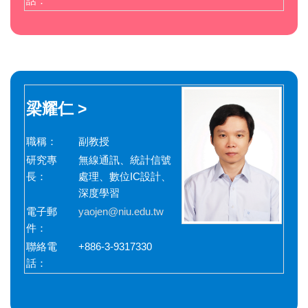
話：
梁耀仁 >
職稱：
副教授
研究專
無線通訊、統計信號
長：
處理、數位IC設計、
深度學習
電子郵
yaojen@niu.edu.tw
件：
聯絡電
+886-3-9317330
話：