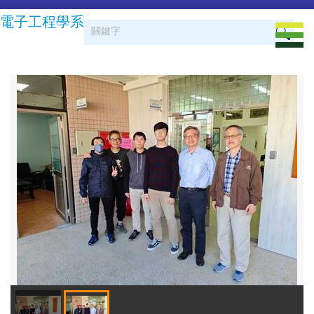
跳
電子工程學系
到
主
要
內
容
區